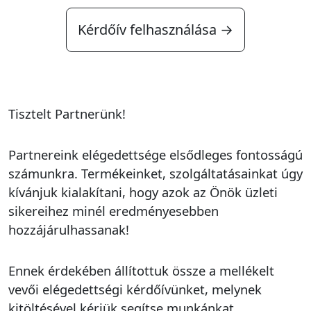
Kérdőív felhasználása →
Tisztelt Partnerünk!
Partnereink elégedettsége elsődleges fontosságú
számunkra. Termékeinket, szolgáltatásainkat úgy
kívánjuk kialakítani, hogy azok az Önök üzleti
sikereihez minél eredményesebben
hozzájárulhassanak!
Ennek érdekében állítottuk össze a mellékelt
vevői elégedettségi kérdőívünket, melynek
kitöltésével kérjük segítse munkánkat.