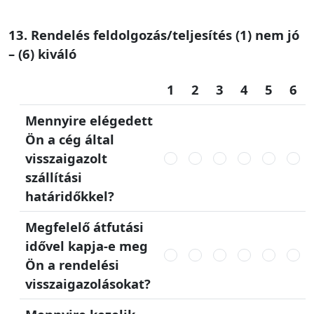
13. Rendelés feldolgozás/teljesítés (1) nem jó
– (6) kiváló
1
2
3
4
5
6
Mennyire elégedett
Ön a cég által
visszaigazolt
szállítási
határidőkkel?
Megfelelő átfutási
idővel kapja-e meg
Ön a rendelési
visszaigazolásokat?