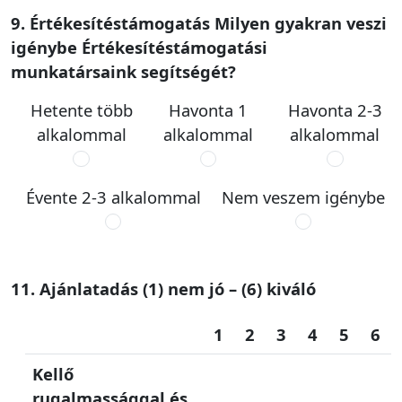
9. Értékesítéstámogatás Milyen gyakran veszi
igénybe Értékesítéstámogatási
munkatársaink segítségét?
Hetente több
Havonta 1
Havonta 2-3
alkalommal
alkalommal
alkalommal
Évente 2-3 alkalommal
Nem veszem igénybe
11. Ajánlatadás (1) nem jó – (6) kiváló
1
2
3
4
5
6
Kellő
rugalmassággal és