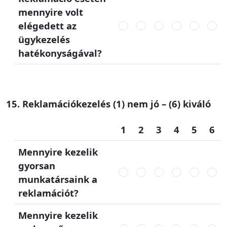
mennyire volt
elégedett az
ügykezelés
hatékonyságával?
15. Reklamációkezelés (1) nem jó – (6) kiváló
1
2
3
4
5
6
Mennyire kezelik
gyorsan
munkatársaink a
reklamációt?
Mennyire kezelik