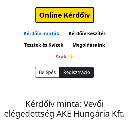
Online Kérdőív
Kérdőív minták
Kérdőív készítés
Tesztek és Kvízek
Megoldásaink
Árak ✨
Belépés
Regisztráció
Kérdőív minta: Vevői
elégedettség AKE Hungária Kft.