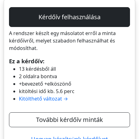
Kérdőív felhasználása
A rendszer készít egy másolatot erről a minta
kérdőívről, melyet szabadon felhasználhat és
módosíthat.
Ez a kérdőív:
13 kérdésből áll
2 oldalra bontva
+bevezető +elköszönő
kitöltési idő kb. 5.6 perc
Kitölthető változat →
További kérdőív minták
Hogyan készítsünk kérdőívet