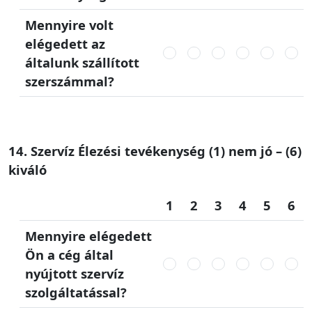
Mennyire volt
elégedett az
általunk szállított
szerszámmal?
14. Szervíz Élezési tevékenység (1) nem jó – (6)
kiváló
1
2
3
4
5
6
Mennyire elégedett
Ön a cég által
nyújtott szervíz
szolgáltatással?