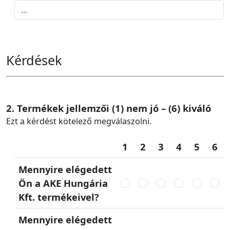
Kérdések
2. Termékek jellemzői (1) nem jó – (6) kiváló
Ezt a kérdést kötelező megválaszolni.
1
2
3
4
5
6
Mennyire elégedett
Ön a AKE Hungária
Kft. termékeivel?
Mennyire elégedett