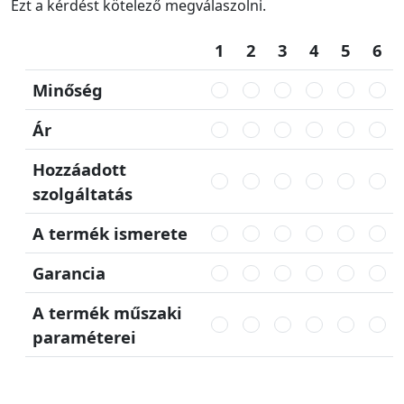
Ezt a kérdést kötelező megválaszolni.
1
2
3
4
5
6
Minőség
Ár
Hozzáadott
szolgáltatás
A termék ismerete
Garancia
A termék műszaki
paraméterei