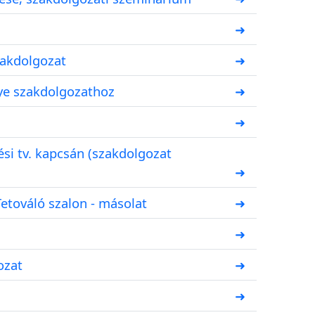
➜
zakdolgozat
➜
ye szakdolgozathoz
➜
➜
ési tv. kapcsán (szakdolgozat
➜
etováló szalon - másolat
➜
➜
ozat
➜
➜