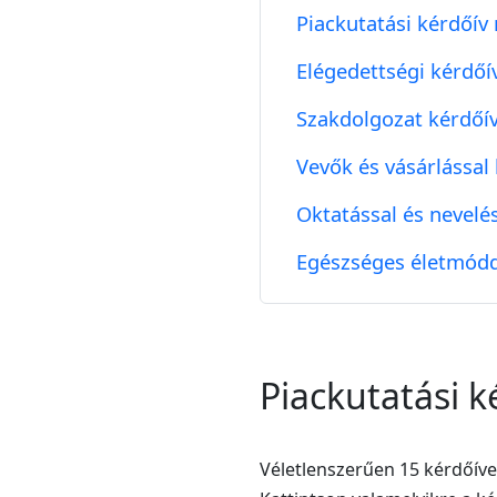
Piackutatási kérdőív
Elégedettségi kérdőí
Szakdolgozat kérdőí
Vevők és vásárlással
Oktatással és nevelé
Egészséges életmódda
Piackutatási k
Véletlenszerűen 15 kérdőíve