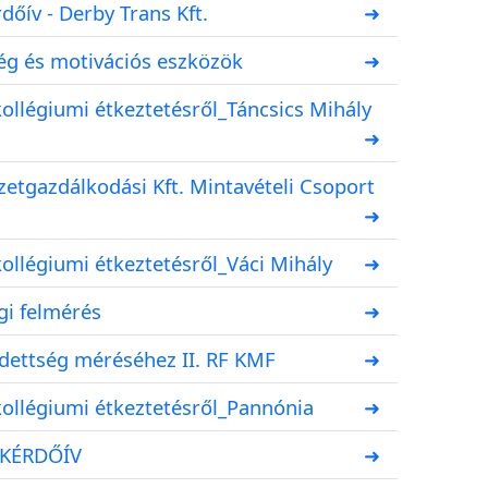
dőív - Derby Trans Kft.
➜
ég és motivációs eszközök
➜
kollégiumi étkeztetésről_Táncsics Mihály
➜
zetgazdálkodási Kft. Mintavételi Csoport
➜
kollégiumi étkeztetésről_Váci Mihály
➜
gi felmérés
➜
edettség méréséhez II. RF KMF
➜
kollégiumi étkeztetésről_Pannónia
➜
 KÉRDŐÍV
➜