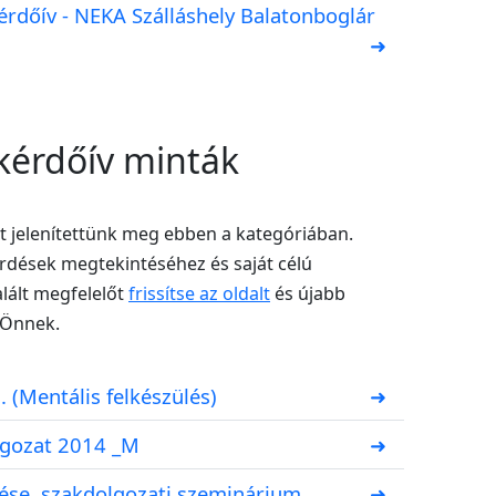
rdőív - NEKA Szálláshely Balatonboglár
➜
kérdőív minták
t jelenítettünk meg ebben a kategóriában.
érdések megtekintéséhez és saját célú
lált megfelelőt
frissítse az oldalt
és újabb
 Önnek.
 (Mentális felkészülés)
➜
lgozat 2014 _M
➜
tése, szakdolgozati szeminárium
➜