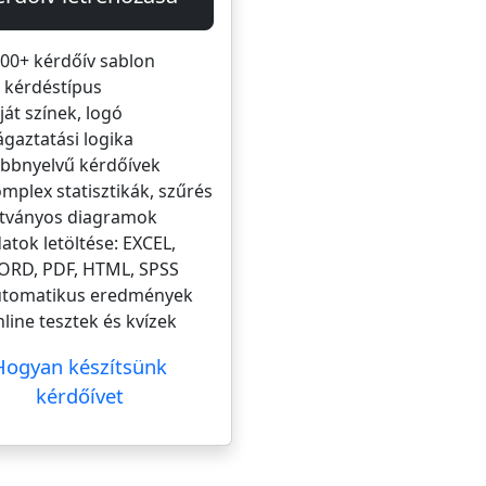
00+ kérdőív sablon
 kérdéstípus
ját színek, logó
ágaztatási logika
bbnyelvű kérdőívek
mplex statisztikák, szűrés
tványos diagramok
atok letöltése: EXCEL,
RD, PDF, HTML, SPSS
tomatikus eredmények
line tesztek és kvízek
Hogyan készítsünk
kérdőívet