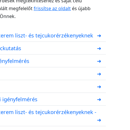
érdések megtekintéséhez és saját célú
lált megfelelőt
frissítse az oldalt
és újabb
 Önnek.
tterem liszt- és tejcukorérzékenyeknek
➜
ackutatás
➜
gényfelmérés
➜
➜
➜
 igényfelmérés
➜
terem liszt- és tejcukorérzékenyeknek -
➜