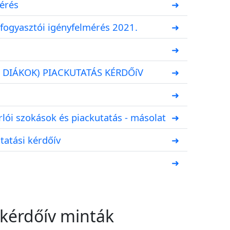
érés
➜
 fogyasztói igényfelmérés 2021.
➜
➜
 DIÁKOK) PIACKUTATÁS KÉRDŐíV
➜
➜
lói szokások és piackutatás - másolat
➜
tatási kérdőív
➜
➜
 kérdőív minták