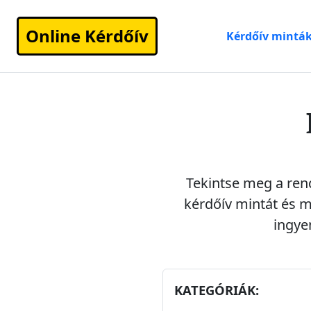
Online Kérdőív
Kérdőív mintá
Tekintse meg a ren
kérdőív mintát
és me
ingye
KATEGÓRIÁK: