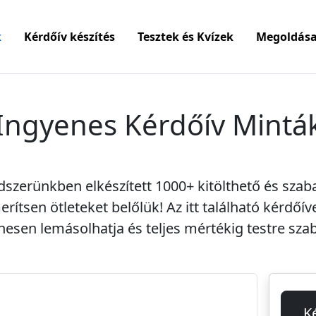
k
Kérdőív készítés
Tesztek és Kvízek
Megoldása
Ingyenes Kérdőív Mintá
dszerünkben elkészített
1000+ kitölthető és szab
rítsen ötleteket belőlük! Az itt található kérdőív
nesen lemásolhatja és teljes mértékig testre szab
K