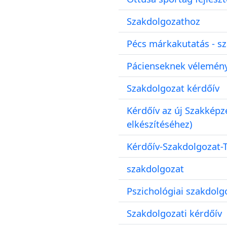
Szakdolgozathoz
Pécs márkakutatás - s
Pácienseknek vélemén
Szakdolgozat kérdőív
Kérdőív az új Szakképz
elkészítéséhez)
Kérdőív-Szakdolgozat-T
szakdolgozat
Pszichológiai szakdolg
Szakdolgozati kérdőív