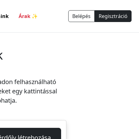
ink
Árak ✨
Belépés
Regisztráció
k
adon felhasználható
eket egy kattintással
hatja.
érdőív létrehozása