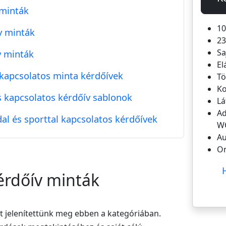
 minták
10
v minták
23
Sa
v minták
El
 kapcsolatos minta kérdőívek
Tö
Ko
s kapcsolatos kérdőív sablonok
Lá
Ad
l és sporttal kapcsolatos kérdőívek
WO
Au
On
érdőív minták
t jelenítettünk meg ebben a kategóriában.