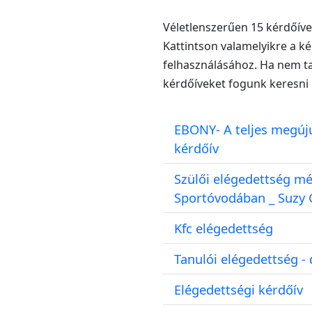
Véletlenszerűen 15 kérdőíve
Kattintson valamelyikre a k
felhasználásához. Ha nem ta
kérdőíveket fogunk keresni
EBONY- A teljes megúju
kérdőív
Szülői elégedettség m
Sportóvodában _ Suzy
Kfc elégedettség
Tanulói elégedettség - d
Elégedettségi kérdőív