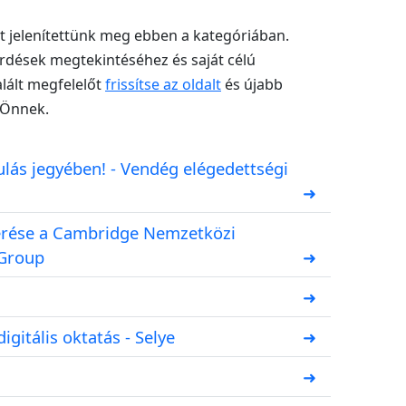
t jelenítettünk meg ebben a kategóriában.
érdések megtekintéséhez és saját célú
lált megfelelőt
frissítse az oldalt
és újabb
 Önnek.
lás jegyében! - Vendég elégedettségi
➜
érése a Cambridge Nemzetközi
 Group
➜
➜
igitális oktatás - Selye
➜
➜