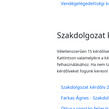
Vendégelégedettségi ké
Szakdolgozat 
Véletlenszerűen 15 kérdőíve
Kattintson valamelyikre a k
felhasználásához. Ha nem ta
kérdőíveket fogunk keresni
Szakdolgozat kérdőív 2.
Farkas Ágnes - Szakdo
Öttusa sportág fejlesz