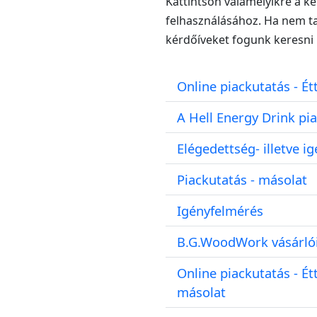
Kattintson valamelyikre a k
felhasználásához. Ha nem ta
kérdőíveket fogunk keresni
Online piackutatás - É
A Hell Energy Drink pi
Elégedettség- illetve i
Piackutatás - másolat
Igényfelmérés
B.G.WoodWork vásárlói
Online piackutatás - Ét
másolat